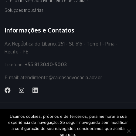
Direito do Mercado Financeiro e de Capitais
Soluções tributárias
Informações e Contatos
Av. República do Líbano, 251 - Sl. 616 - Torre I - Pina -
Recife - PE
+55 81 3040-5003
Telefone:
E-mail: atendimento@caldasadvocacia.adv.br
Usamos cookies, próprios e de terceiros, para melhorar a sua
© 2020 Caldas Advocacia. Todos direitos reservados
Política de
experiência de navegação. Se seguir navegando sem modificar
Privacidade
a configuração do seu navegador, consideramos que aceita
seu uso.