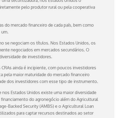
r uma securitizadora, nos Estados Unidos o
iretamente pelo produtor rural ou pela cooperativa
ticas do mercado financeiro de cada país, bem como
a um.
mo se negociam os títulos. Nos Estados Unidos, os
emente negociados em mercados secundários. O
diversidade de investidores.
s CRAs ainda é incipiente, com poucos investidores
lica pela maior maturidade do mercado financeiro
dade dos investidores com esse tipo de instrumento.
e nos Estados Unidos existe uma maior diversidade
o financiamento do agronegócio além do Agricultural
gage-Backed Security (AMBS) e o Agricultural Loan
ilizados para captar recursos destinados ao setor