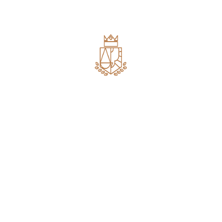
e/ou esclarecimentos relativos à matéria que se
façam necessários.
Categorias
Advocacia